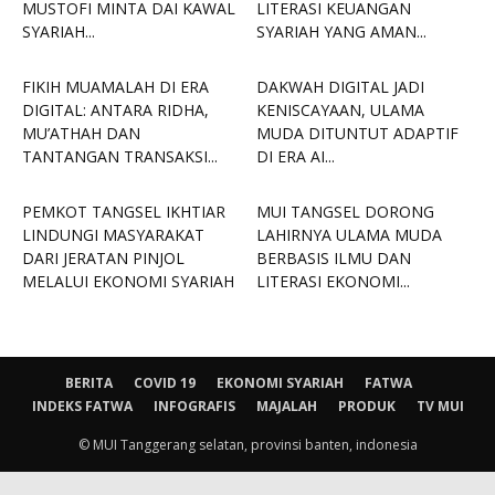
MUSTOFI MINTA DAI KAWAL
LITERASI KEUANGAN
SYARIAH...
SYARIAH YANG AMAN...
FIKIH MUAMALAH DI ERA
DAKWAH DIGITAL JADI
DIGITAL: ANTARA RIDHA,
KENISCAYAAN, ULAMA
MU’ATHAH DAN
MUDA DITUNTUT ADAPTIF
TANTANGAN TRANSAKSI...
DI ERA AI...
PEMKOT TANGSEL IKHTIAR
MUI TANGSEL DORONG
LINDUNGI MASYARAKAT
LAHIRNYA ULAMA MUDA
DARI JERATAN PINJOL
BERBASIS ILMU DAN
MELALUI EKONOMI SYARIAH
LITERASI EKONOMI...
BERITA
COVID 19
EKONOMI SYARIAH
FATWA
INDEKS FATWA
INFOGRAFIS
MAJALAH
PRODUK
TV MUI
© MUI Tanggerang selatan, provinsi banten, indonesia