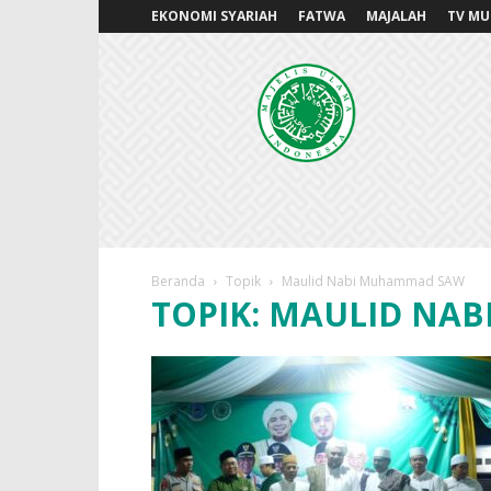
EKONOMI SYARIAH
FATWA
MAJALAH
TV MU
MUITANGSEL.OR.ID
Beranda
Topik
Maulid Nabi Muhammad SAW
TOPIK: MAULID NA