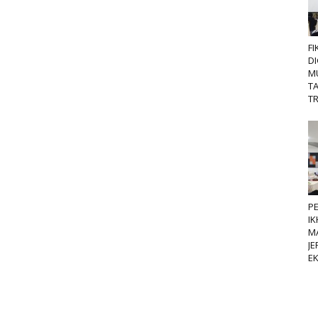
FI
DI
M
T
TR
P
IK
M
JE
E