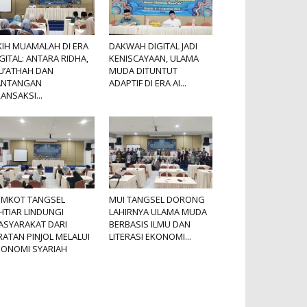
KIH MUAMALAH DI ERA
DAKWAH DIGITAL JADI
GITAL: ANTARA RIDHA,
KENISCAYAAN, ULAMA
U’ATHAH DAN
MUDA DITUNTUT
ANTANGAN
ADAPTIF DI ERA AI...
ANSAKSI...
EMKOT TANGSEL
MUI TANGSEL DORONG
HTIAR LINDUNGI
LAHIRNYA ULAMA MUDA
ASYARAKAT DARI
BERBASIS ILMU DAN
RATAN PINJOL MELALUI
LITERASI EKONOMI...
KONOMI SYARIAH