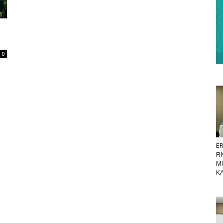
0
E
FI
MU
KA