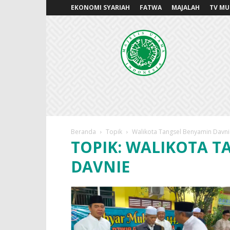
EKONOMI SYARIAH
FATWA
MAJALAH
TV MU
MUITANGSEL.OR.ID
Beranda
Topik
Walikota Tangsel Benyamin Davni
TOPIK: WALIKOTA 
DAVNIE