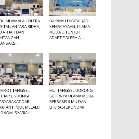
KIH MUAMALAH DI ERA
DAKWAH DIGITAL JADI
GITAL: ANTARA RIDHA,
KENISCAYAAN, ULAMA
U’ATHAH DAN
MUDA DITUNTUT
ANTANGAN
ADAPTIF DI ERA AI...
ANSAKSI...
EMKOT TANGSEL
MUI TANGSEL DORONG
HTIAR LINDUNGI
LAHIRNYA ULAMA MUDA
ASYARAKAT DARI
BERBASIS ILMU DAN
RATAN PINJOL MELALUI
LITERASI EKONOMI...
KONOMI SYARIAH