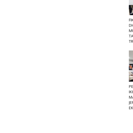
FI
DI
M
T
TR
P
IK
M
JE
E