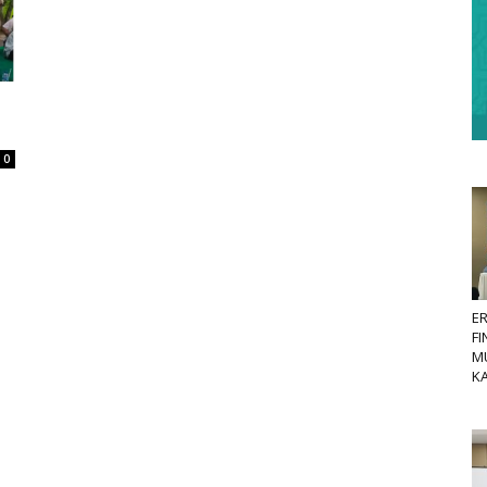
0
E
FI
MU
KA