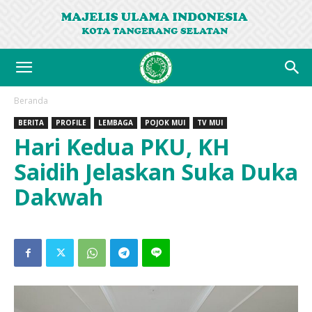
Beranda
BERITA
PROFILE
LEMBAGA
POJOK MUI
TV MUI
Hari Kedua PKU, KH
Saidih Jelaskan Suka Duka
Dakwah