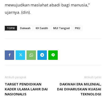
mewujudkan maslahat abadi bagi manusia,”
ujarnya. (din).
TOPIK
Dakwah
KH Saidih
MUI Tangsel
PKU
Artikulli paraprak
Artikulli tjetër
TARGET PENDIDIKAN
DAKWAH ERA MILENIAL,
KADER ULAMA LAHIR DAI
DAI DIHARUSKAN KUASAI
NASIONALIS
TEKNOLOGI