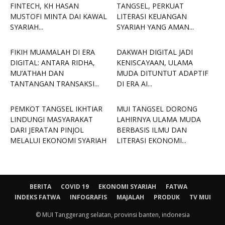
FINTECH, KH HASAN
TANGSEL, PERKUAT
MUSTOFI MINTA DAI KAWAL
LITERASI KEUANGAN
SYARIAH...
SYARIAH YANG AMAN...
FIKIH MUAMALAH DI ERA
DAKWAH DIGITAL JADI
DIGITAL: ANTARA RIDHA,
KENISCAYAAN, ULAMA
MU’ATHAH DAN
MUDA DITUNTUT ADAPTIF
TANTANGAN TRANSAKSI...
DI ERA AI...
PEMKOT TANGSEL IKHTIAR
MUI TANGSEL DORONG
LINDUNGI MASYARAKAT
LAHIRNYA ULAMA MUDA
DARI JERATAN PINJOL
BERBASIS ILMU DAN
MELALUI EKONOMI SYARIAH
LITERASI EKONOMI...
BERITA
COVID 19
EKONOMI SYARIAH
FATWA
INDEKS FATWA
INFOGRAFIS
MAJALAH
PRODUK
TV MUI
© MUI Tanggerang selatan, provinsi banten, indonesia