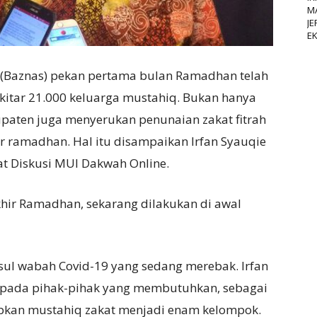
M
JE
E
(Baznas) pekan pertama bulan Ramadhan telah
kitar 21.000 keluarga mustahiq. Bukan hanya
paten juga menyerukan penunaian zakat fitrah
 ramadhan. Hal itu disampaikan Irfan Syauqie
aat Diskusi MUI Dakwah Online.
akhir Ramadhan, sekarang dilakukan di awal
usul wabah Covid-19 yang sedang merebak. Irfan
pada pihak-pihak yang membutuhkan, sebagai
apkan mustahiq zakat menjadi enam kelompok.