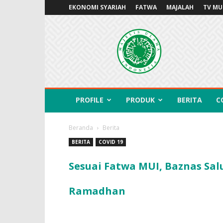
EKONOMI SYARIAH
FATWA
MAJALAH
TV MU
MUITANGSEL.OR.ID
PROFILE
PRODUK
BERITA
C
Beranda
Berita
BERITA
COVID 19
Sesuai Fatwa MUI, Baznas Sal
Ramadhan