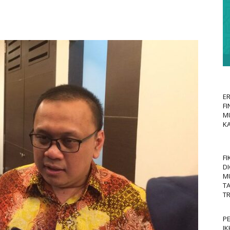
E
FI
MU
KA
FI
DI
M
T
TR
P
IK