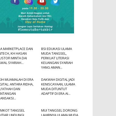
RA MARKETPLACE DAN
BSI EDUKASI ULAMA
NTECH, KH HASAN
MUDA TANGSEL,
STOFI MINTA DAI
PERKUAT LITERASI
WAL SYARIAH...
KEUANGAN SYARIAH
YANG AMAN...
KIH MUAMALAH DI ERA
DAKWAH DIGITAL JADI
GITAL: ANTARA RIDHA,
KENISCAYAAN, ULAMA
U’ATHAH DAN
MUDA DITUNTUT
ANTANGAN
ADAPTIF DI ERA AI...
ANSAKSI...
EMKOT TANGSEL
MUI TANGSEL DORONG
HTIAR LINDUNGI
LAHIRNYA ULAMA MUDA